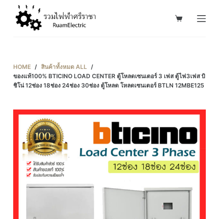
S
k
i
p
t
HOME
/
สินค้าทั้งหมด ALL
/
o
ของแท้100% BTICINO LOAD CENTER ตู้โหลดเซนเตอร์ 3 เฟส ตู้ไฟ3เฟส บิ
ชิโน่ 12ช่อง 18ช่อง 24ช่อง 30ช่อง ตู้โหลด โหลดเซนเตอร์ BTLN 12MBE125
c
o
n
t
e
n
t