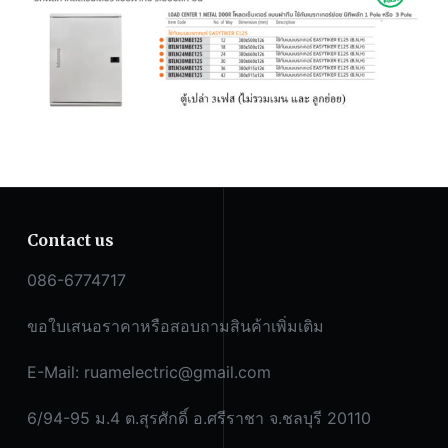
Contact us
086-6774717
ขอใบเสนอราคาหรือสอบถามสินค้าเพิ่มเติม
E-Mail:
ruamelectric@gmail.com
6/94-95 ม.4 ต.สุรศักดิ์ อ.ศรีราชา จ.ชลบุรี 20110