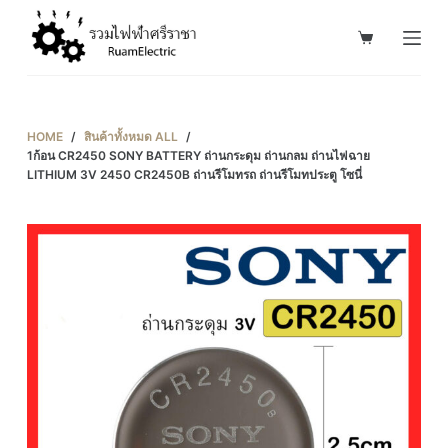
S
k
i
p
t
HOME
/
สินค้าทั้งหมด ALL
/
o
1ก้อน CR2450 SONY BATTERY ถ่านกระดุม ถ่านกลม ถ่านไฟฉาย
LITHIUM 3V 2450 CR2450B ถ่านรีโมทรถ ถ่านรีโมทประตู โซนี่
c
o
n
t
e
n
t