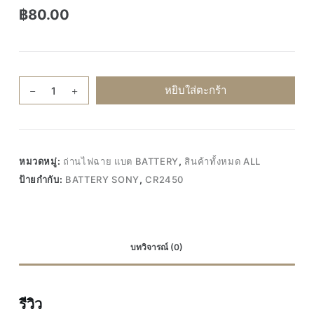
฿
80.00
จำนวน
หยิบใส่ตะกร้า
1ก้อน
CR2450
Sony
Battery
หมวดหมู่:
ถ่านไฟฉาย แบต BATTERY
,
สินค้าทั้งหมด ALL
ถ่าน
ป้ายกำกับ:
BATTERY SONY
,
CR2450
กระดุม
ถ่าน
กลม
ถ่าน
บทวิจารณ์ (0)
ไฟฉาย
Lithium
3V
รีวิว
2450