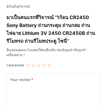
CR2450B
ยังไม่มีบทวิจารณ์
ถ่าน
รีโมท
มาเป็นคนแรกที่วิจารณ์ “1ก้อน CR2450
รถ
Sony Battery ถ่านกระดุม ถ่านกลม ถ่าน
ถ่าน
รีโมท
ไฟฉาย Lithium 3V 2450 CR2450B ถ่าน
ประตู
รีโมทรถ ถ่านรีโมทประตู โซนี่”
โซนี่
ชิ้น
อีเมลของคุณจะไม่แสดงให้คนอื่นเห็น
ช่องข้อมูลจำเป็นถูกทำ
เครื่องหมาย
*
YOUR RATING
Your review
*