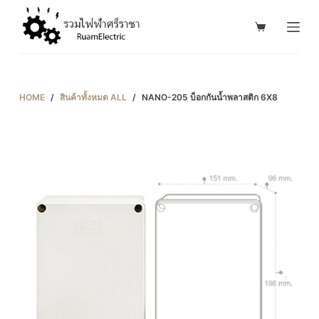
S
k
i
p
t
HOME
/
สินค้าทั้งหมด ALL
/
NANO-205 บ็อกกันน้ำพลาสติก 6X8
o
c
o
n
t
e
n
t