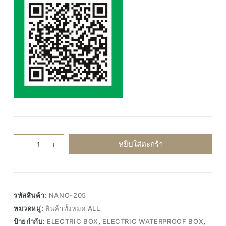
จำนวน
หยิบใส่ตะกร้า
Nano-
205
บ็
อก
รหัสสินค้า:
NANO-205
กัน
หมวดหมู่:
สินค้าทั้งหมด ALL
น้ำ
ป้ายกำกับ:
ELECTRIC BOX
,
ELECTRIC WATERPROOF BOX
,
พลาสติก