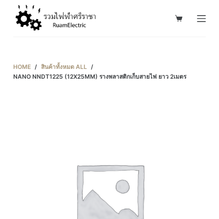
S
k
i
p
t
HOME
/
สินค้าทั้งหมด ALL
/
o
NANO NNDT1225 (12X25MM) รางพลาสติกเก็บสายไฟ ยาว 2เมตร
c
o
n
t
e
n
t