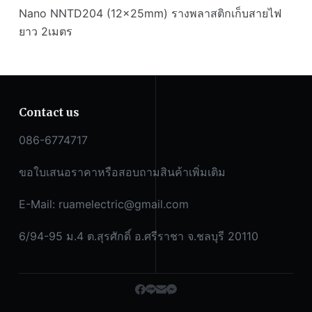
Nano NNTD204 (12x25mm) รางพลาสติกเก็บสายไฟ
ยาว 2เมตร
Contact us
086-6774717
ขอใบเสนอราคาหรือสอบถามสินค้าเพิ่มเติม
E-Mail:
ruamelectric@gmail.com
6/94-95 ม.4 ต.สุรศักดิ์ อ.ศรีราชา จ.ชลบุรี 20110