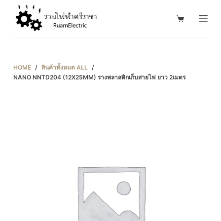
S
k
i
p
t
HOME
/
สินค้าทั้งหมด ALL
/
o
NANO NNTD204 (12X25MM) รางพลาสติกเก็บสายไฟ ยาว 2เมตร
c
o
n
t
e
n
t