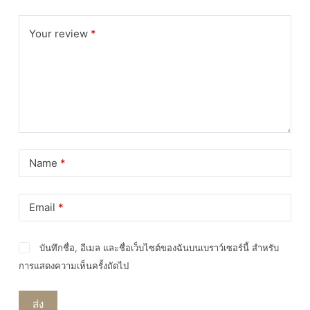
ไฟ
ฟิล
Your review
*
ลิ
ปส์
แถม
ฟรี
ขั้วMR16
ชิ้น
Name
*
Email
*
บันทึกชื่อ, อีเมล และชื่อเว็บไซต์ของฉันบนเบราว์เซอร์นี้ สำหรับ
การแสดงความเห็นครั้งถัดไป
ส่ง