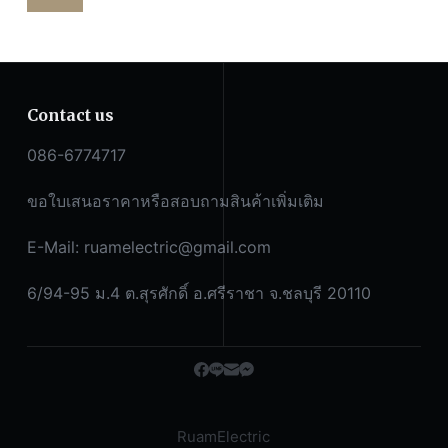
Contact us
086-6774717
ขอใบเสนอราคาหรือสอบถามสินค้าเพิ่มเติม
E-Mail:
ruamelectric@gmail.com
6/94-95 ม.4 ต.สุรศักดิ์ อ.ศรีราชา จ.ชลบุรี 20110
RuamElectric