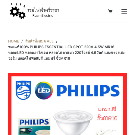
S
k
i
p
t
HOME
/
สินค้าทั้งหมด ALL
/
o
ของแท้100% PHILIPS ESSENTIAL LED SPOT 220V 4.5W MR16
หลอดLED หลอดฮาโลเจน หลอดไฟตาแมว 220โวลต์ 4.5วัตต์ แสงขาว แสง
c
วอร์ม หลอดไฟฟิลลิปส์ แถมฟรี ขั้วMR16
o
n
t
e
n
t