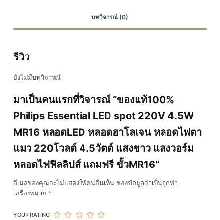
หลอดLED
บทวิจารณ์ (0)
หล
อด
ฮา
รีวิว
โล
เจน
ยังไม่มีบทวิจารณ์
หลอด
ไฟ
มาเป็นคนแรกที่วิจารณ์ “ของแท้100%
ตา
Philips Essential LED spot 220V 4.5W
แมว
220โวลต์
MR16 หลอดLED หลอดฮาโลเจน หลอดไฟตา
4.5วัตต์
แมว 220โวลต์ 4.5วัตต์ แสงขาว แสงวอร์ม
แสง
หลอดไฟฟิลลิปส์ แถมฟรี ขั้วMR16”
ขาว
แสง
อีเมลของคุณจะไม่แสดงให้คนอื่นเห็น
ช่องข้อมูลจำเป็นถูกทำ
วอร์ม
เครื่องหมาย
*
หล
อด
YOUR RATING