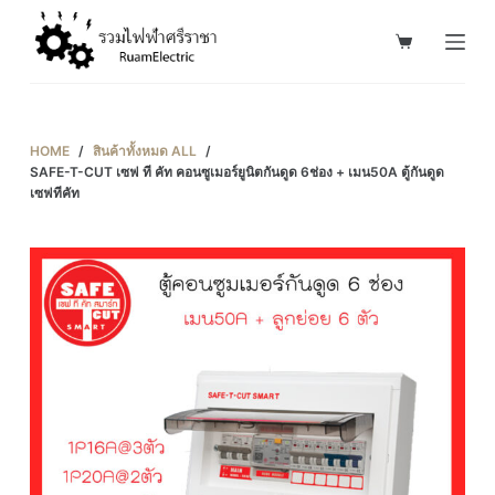
S
k
i
p
t
HOME
/
สินค้าทั้งหมด ALL
/
o
SAFE-T-CUT เซฟ ที คัท คอนซูเมอร์ยูนิตกันดูด 6ช่อง + เมน50A ตู้กันดูด
เซฟทีคัท
c
o
n
t
e
n
t