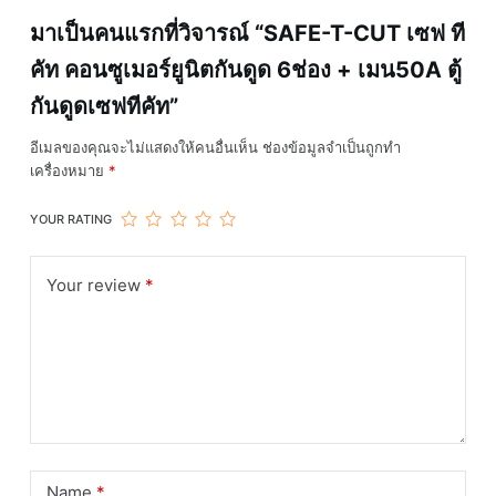
กัน
มาเป็นคนแรกที่วิจารณ์ “SAFE-T-CUT เซฟ ที
ดูด
คัท คอนซูเมอร์ยูนิตกันดูด 6ช่อง + เมน50A ตู้
เซฟ
ที
กันดูดเซฟทีคัท”
คัท
ชิ้น
อีเมลของคุณจะไม่แสดงให้คนอื่นเห็น
ช่องข้อมูลจำเป็นถูกทำ
เครื่องหมาย
*
YOUR RATING
Your review
*
Name
*