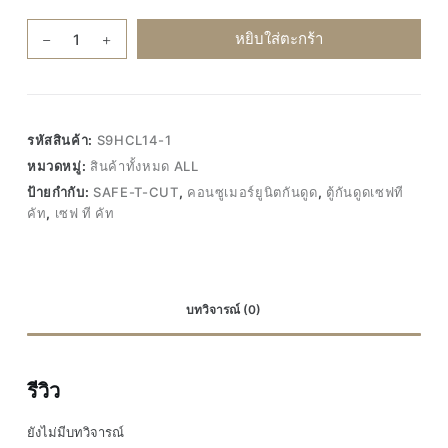
จำนวน
หยิบใส่ตะกร้า
SAFE-
T-
CUT
เซฟ
รหัสสินค้า:
S9HCL14-1
ที
หมวดหมู่:
สินค้าทั้งหมด ALL
คัท
ป้ายกำกับ:
SAFE-T-CUT
,
คอนซูเมอร์ยูนิตกันดูด
,
ตู้กันดูดเซฟที
คอน
คัท
,
เซฟ ที คัท
ซู
เม
อร์
ยูนิต
บทวิจารณ์ (0)
กัน
ดูด
6ช่อง
รีวิว
+
เมน50A
ยังไม่มีบทวิจารณ์
ตู้