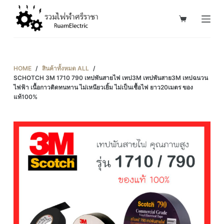
S
k
i
p
t
HOME
/
สินค้าทั้งหมด ALL
/
o
SCHOTCH 3M 1710 790 เทปพันสายไฟ เทป3M เทปพันสาย3M เทปฉนวน
ไฟฟ้า เนื้อกาวติดทนทาน ไม่เหนียวเยิ้ม ไม่เป็นเชื้อไฟ ยาว20เมตร ของ
c
แท้100%
o
n
t
e
n
t