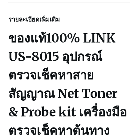
&
Probe
รายละเอียดเพิ่มเติม
kit
เครื่อง
ของแท้100% LINK
มือ
ตรวจ
เช็ค
US-8015 อุปกรณ์
หา
ต้นทาง
ตรวจเช็คหาสาย
และ
ปลาย
ทาง
สัญญาณ Net Toner
สาย
สัญญาณ
& Probe kit เครื่องมือ
เครื่อง
ตรวจ
สาย
ตรวจเช็คหาต้นทาง
แลน
โทรศัพท์