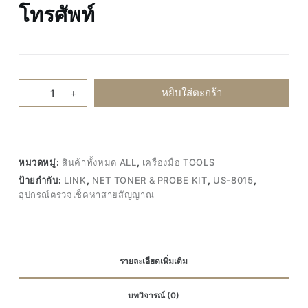
โทรศัพท์
จำนวน
หยิบใส่ตะกร้า
ของ
แท้100%
LINK
US-
หมวดหมู่:
สินค้าทั้งหมด ALL
,
เครื่องมือ TOOLS
8015
ป้ายกำกับ:
LINK
,
NET TONER & PROBE KIT
,
US-8015
,
อุปกรณ์
อุปกรณ์ตรวจเช็คหาสายสัญญาณ
ตรวจ
เช็ค
หา
สาย
รายละเอียดเพิ่มเติม
สัญญาณ
Net
บทวิจารณ์ (0)
Toner