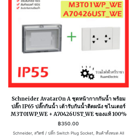
Schneider AvatarOn A ชุดหน้ากากกันน้ำ พร้อม
ปลั๊ก IP65 ปลั๊กกันน้ำ เต้ารับกันน้ำติดผนัง ชไนเดอร์
M3T01WP_WE + A70426UST_WE ของแท้ 100%
฿
350.00
Schneider
,
สวิตช์ / ปลั๊ก Switch Plug Socket
,
สินค้าทั้งหมด All