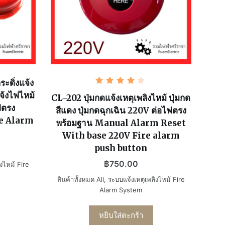
ะดิ่งแจ้ง
ให้
จ้งไฟไหม้
คะแนน
CL-202 ปุ่มกดแจ้งเหตุเพลิงไหม้ ปุ่มกด
4.00
ฟตรง
สีแดง ปุ่มกดฉุกเฉิน 220V ต่อไฟตรง
ตั้งแต่
1-5
ire Alarm
พร้อมฐาน Manual Alarm Reset
คะแนน
With base 220V Fire alarm
push button
฿
750.00
งไหม้ Fire
สินค้าทั้งหมด All
,
ระบบแจ้งเหตุเพลิงไหม้ Fire
Alarm System
หยิบใส่ตะกร้า