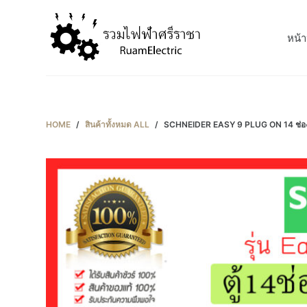
S
k
หน้า
i
p
t
o
c
HOME
/
สินค้าทั้งหมด ALL
/
SCHNEIDER EASY 9 PLUG ON 14 ช่อง ค
o
n
t
e
n
t