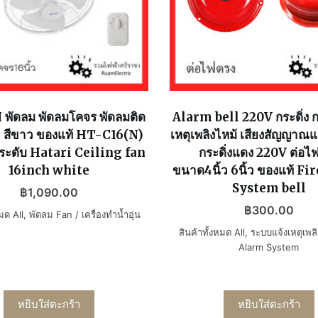
พัดลม พัดลมโคจร พัดลมติด
Alarm bell 220V กระดิ่ง กร
ิ้ว สีขาว ของแท้ HT-C16(N)
เหตุเพลิงไหม้ เสียงสัญญาณแ
3ระดับ Hatari Ceiling fan
กระดิ่งแดง 220V ต่อไ
16inch white
ขนาด4นิ้ว 6นิ้ว ของแท้ F
System bell
฿
1,090.00
฿
300.00
หมด All
,
พัดลม Fan / เครื่องทำน้ำอุ่น
สินค้าทั้งหมด All
,
ระบบแจ้งเหตุเพลิ
Alarm System
หยิบใส่ตะกร้า
หยิบใส่ตะกร้า