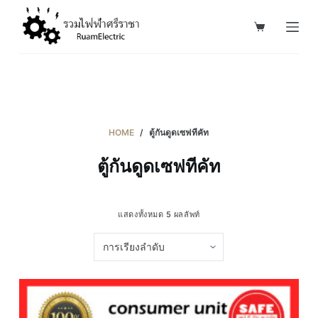
S
k
i
p
t
o
c
HOME
/
ตู้กันดูดเซฟทีคัท
o
ตู้กันดูดเซฟทีคัท
n
t
e
แสดงทั้งหมด 5 ผลลัพท์
n
t