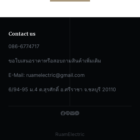
Contact us
086-6774717
ขอใบเสนอราคาหรือสอบถามสินค้าเพิ่มเติม
E-Mail:
ruamelectric@gmail.com
6/94-95 ม.4 ต.สุรศักดิ์ อ.ศรีราชา จ.ชลบุรี 20110
RuamElectric