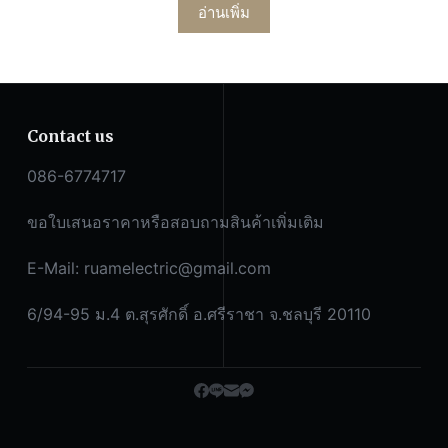
อ่านเพิ่ม
Contact us
086-6774717
ขอใบเสนอราคาหรือสอบถามสินค้าเพิ่มเติม
E-Mail:
ruamelectric@gmail.com
6/94-95 ม.4 ต.สุรศักดิ์ อ.ศรีราชา จ.ชลบุรี 20110