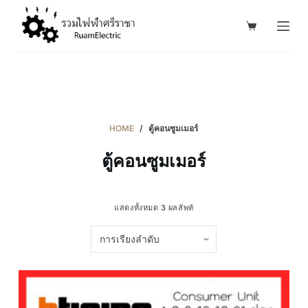
S
k
i
p
t
o
c
HOME
/
ตู้คอนซูมเมอร์
o
ตู้คอนซูมเมอร์
n
t
e
แสดงทั้งหมด 3 ผลลัพท์
n
t