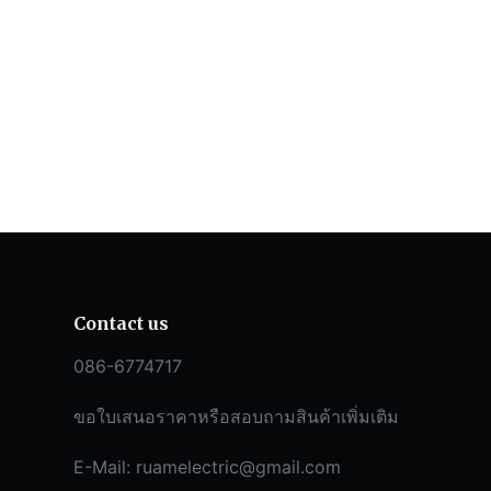
Contact us
086-6774717
ขอใบเสนอราคาหรือสอบถามสินค้าเพิ่มเติม
E-Mail:
ruamelectric@gmail.com