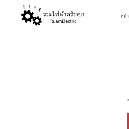
S
k
หน้า
i
p
t
o
c
o
n
t
e
n
t
แ