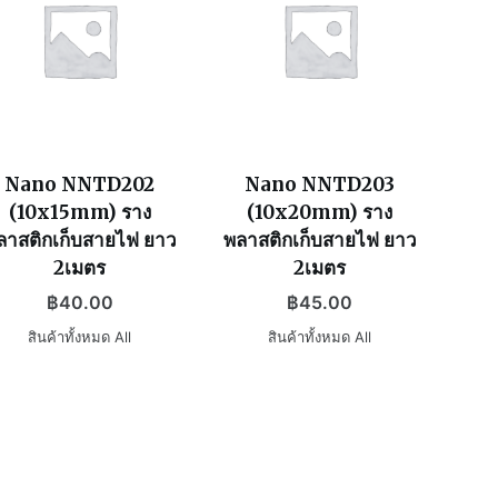
Nano NNTD202
Nano NNTD203
(10x15mm) ราง
(10x20mm) ราง
ลาสติกเก็บสายไฟ ยาว
พลาสติกเก็บสายไฟ ยาว
2เมตร
2เมตร
฿
40.00
฿
45.00
สินค้าทั้งหมด All
สินค้าทั้งหมด All