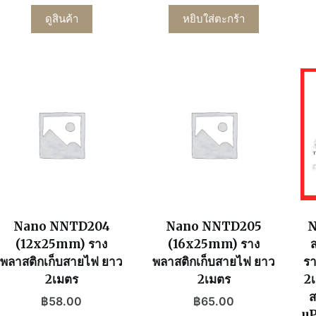
ดูสินค้า
หยิบใส่ตะกร้า
Nano NNTD204
Nano NNTD205
N
(12x25mm) ราง
(16x25mm) ราง
พลาสติกเก็บสายไฟ ยาว
พลาสติกเก็บสายไฟ ยาว
รา
2เมตร
2เมตร
2เ
ส
฿
58.00
฿
65.00
uP