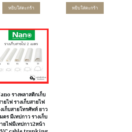
หยิบใส่ตะกร้า
หยิบใส่ตะกร้า
ano รางพลาสติกเก็บ
สายไฟ รางเก็บสายไฟ
งเก็บสายโทรศัพท์ ยาว
มตร มีเทปกาว รางเก็บ
ายไฟมีเทปกาว2หน้า
VC cable trunking