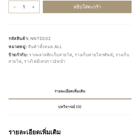
จำนวน
หยิบใส่ตะกร้า
Nano
NNTD202
(10x15mm)
ราง
รหัสสินค้า:
NNTD202
พลาสติก
หมวดหมู่:
สินค้าทั้งหมด ALL
เก็บ
ป้ายกำกับ:
รางพลาสติกเก็บสายไฟ
,
รางเก็บสายโทรศัพท์
,
รางเก็บ
สาย
สายไฟ
,
รางไฟมีเทปกาว2หน้า
ไฟ
ยาว
2เมตร
ชิ้น
รายละเอียดเพิ่มเติม
บทวิจารณ์ (0)
รายละเอียดเพิ่มเติม