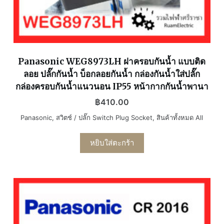
Panasonic WEG8973LH ฝาครอบกันน้ำ แบบติด
ลอย ปลั๊กกันน้ำ บ็อกลอยกันน้ำ กล่องกันน้ำใส่ปลั๊ก
กล่องครอบกันน้ำแนวนอน IP55 หน้ากากกันน้ำพานา
฿
410.00
Panasonic
,
สวิตช์ / ปลั๊ก Switch Plug Socket
,
สินค้าทั้งหมด All
หยิบใส่ตะกร้า