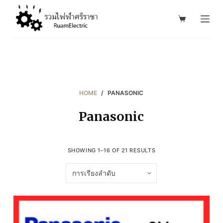
S
k
i
p
t
o
c
HOME
/
PANASONIC
o
Panasonic
n
t
e
SHOWING 1–16 OF 21 RESULTS
n
t