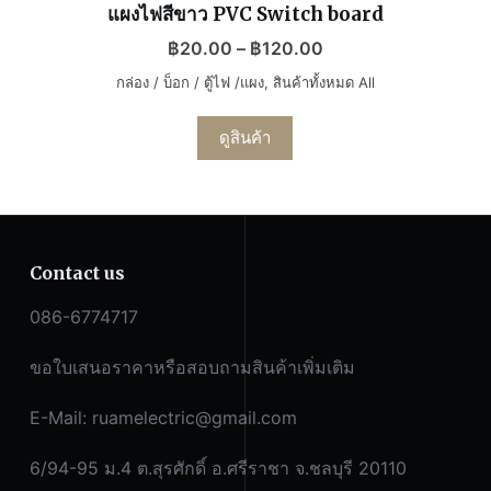
แผงไฟสีขาว PVC Switch board
฿
20.00
–
฿
120.00
กล่อง / บ็อก / ตู้ไฟ /แผง
,
สินค้าทั้งหมด All
ดูสินค้า
Contact us
086-6774717
ขอใบเสนอราคาหรือสอบถามสินค้าเพิ่มเติม
E-Mail:
ruamelectric@gmail.com
6/94-95 ม.4 ต.สุรศักดิ์ อ.ศรีราชา จ.ชลบุรี 20110