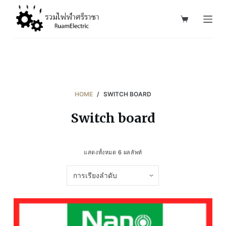
S
k
i
p
t
o
c
HOME
/
SWITCH BOARD
o
Switch board
n
t
e
แสดงทั้งหมด 6 ผลลัพท์
n
t