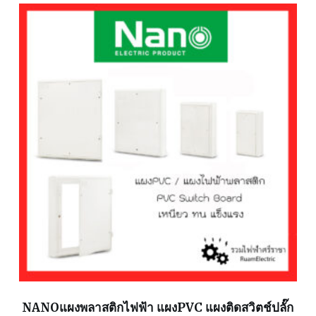
NANOแผงพลาสติกไฟฟ้า แผงPVC แผงติดสวิตช์ปลั๊ก