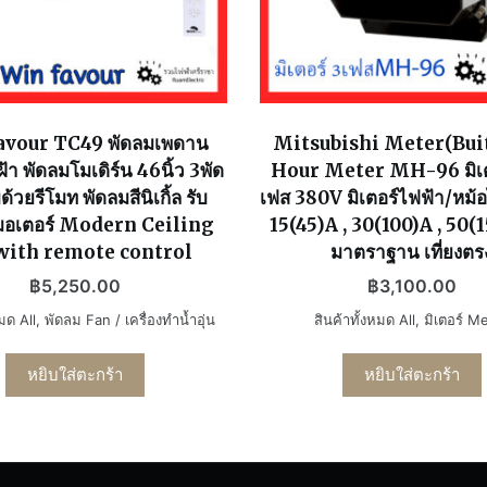
avour TC49 พัดลมเพดาน
Mitsubishi Meter(Bui
้า พัดลมโมเดิร์น 46นิ้ว 3พัด
Hour Meter MH-96 มิเต
้วยรีโมท พัดลมสีนิเกิ้ล รับ
เฟส 380V มิเตอร์ไฟฟ้า/หม
มอเตอร์ Modern Ceiling
15(45)A , 30(100)A , 50(1
with remote control
มาตราฐาน เที่ยงตร
฿
5,250.00
฿
3,100.00
หมด All
,
พัดลม Fan / เครื่องทำน้ำอุ่น
สินค้าทั้งหมด All
,
มิเตอร์ M
หยิบใส่ตะกร้า
หยิบใส่ตะกร้า