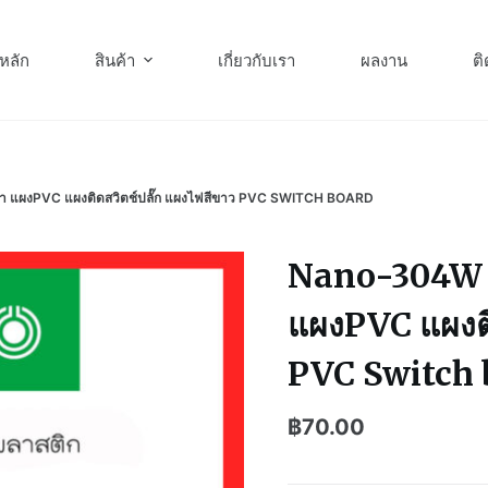
หลัก
สินค้า
เกี่ยวกับเรา
ผลงาน
ติ
 แผงPVC แผงติดสวิตช์ปลั๊ก แผงไฟสีขาว PVC SWITCH BOARD
Nano-304W 1
แผงPVC แผงติ
PVC Switch 
฿
70.00