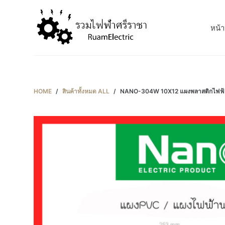
S
k
หน้า
i
p
t
o
c
HOME
/
สินค้าทั้งหมด ALL
/
NANO-304W 10X12 แผงพลาสติกไฟฟ้า
o
n
t
e
n
t