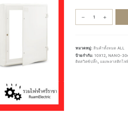
จำนวน
Nano-
304W
10x12
แผง
พลาสติก
หมวดหมู่:
สินค้าทั้งหมด ALL
ไฟฟ้า
ป้ายกำกับ:
10X12
,
NANO-30
แผงPVC
ติดสวิตช์ปลั๊ก
,
แผงพลาสติกไฟฟ
แผง
ติด
สวิตช์
ปลั๊ก
แผง
ไฟ
สี
ขาว
PVC