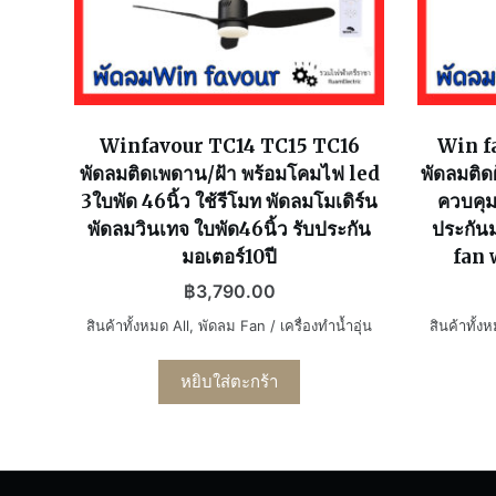
Winfavour TC14 TC15 TC16
Win f
พัดลมติดเพดาน/ฝ้า พร้อมโคมไฟ led
พัดลมติดฝ
3ใบพัด 46นิ้ว ใช้รีโมท พัดลมโมเดิร์น
ควบคุมด
พัดลมวินเทจ ใบพัด46นิ้ว รับประกัน
ประกัน
มอเตอร์10ปี
fan 
฿
3,790.00
สินค้าทั้งหมด All
,
พัดลม Fan / เครื่องทำน้ำอุ่น
สินค้าทั้ง
หยิบใส่ตะกร้า