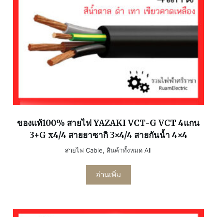
ของแท้100% สายไฟ YAZAKI VCT-G VCT 4แกน
3+G x4/4 สายยาซากิ 3×4/4 สายกันน้ำ 4×4
สายไฟ Cable
,
สินค้าทั้งหมด All
อ่านเพิ่ม