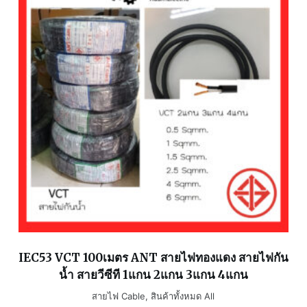
IEC53 VCT 100เมตร ANT สายไฟทองแดง สายไฟกัน
น้ำ สายวีซีที 1แกน 2แกน 3แกน 4แกน
สายไฟ Cable
,
สินค้าทั้งหมด All