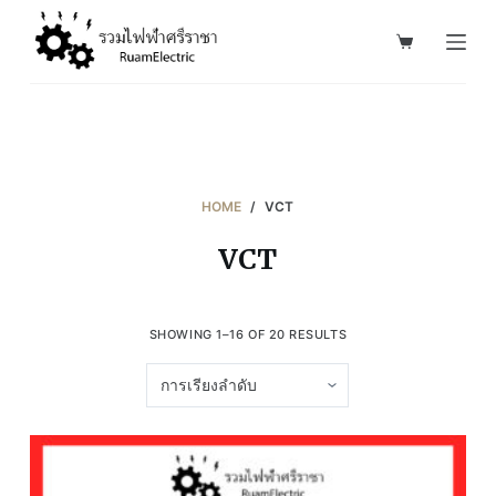
S
k
i
p
t
o
c
HOME
/
VCT
o
VCT
n
t
e
SHOWING 1–16 OF 20 RESULTS
n
t