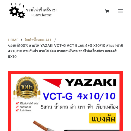
S
k
i
p
t
HOME
/
สินค้าทั้งหมด ALL
/
o
ของแท้100% สายไฟ YAZAKI VCT-G VCT 5แกน 4+G X10/10 สายยาซากิ
4X10/10 สายกันน้ำ สายไฟอ่อน สายคอนโทรล สายไฟเครื่องจักร มอเตอร์
c
5X10
o
n
t
e
n
t