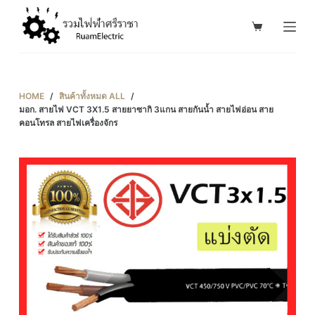
S
k
i
p
t
HOME
/
สินค้าทั้งหมด ALL
/
o
มอก. สายไฟ VCT 3X1.5 สายยาซากิ 3แกน สายกันน้ำ สายไฟอ่อน สาย
คอนโทรล สายไฟเครื่องจักร
c
o
n
t
e
n
t