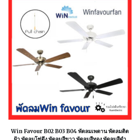
Win Favour B02 B03 B04 พัดลมเพดาน พัดลมติด
ฝ้า พัดลมโซ่ดึง พัดลมสีขาว พัดลมสีทอง พัดลมสีดำ