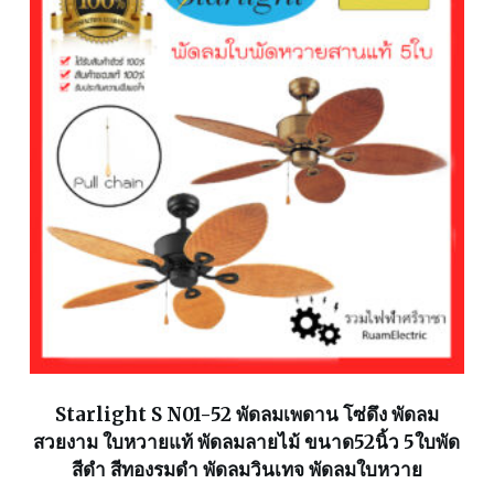
Starlight S N01-52 พัดลมเพดาน โซ่ดึง พัดลม
สวยงาม ใบหวายแท้ พัดลมลายไม้ ขนาด52นิ้ว 5ใบพัด
สีดำ สีทองรมดำ พัดลมวินเทจ พัดลมใบหวาย