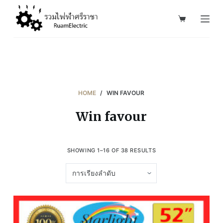
S
k
i
p
t
o
c
HOME
/
WIN FAVOUR
o
Win favour
n
t
e
SHOWING 1–16 OF 38 RESULTS
n
t