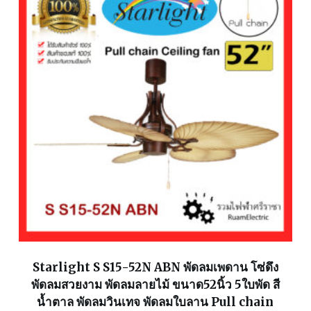
Starlight S S15-52N ABN พัดลมเพดาน โซ่ดึง
พัดลมสวยงาม พัดลมลายไม้ ขนาด52นิ้ว 5ใบพัด สี
น้ำตาล พัดลมวินเทจ พัดลมใบลาน Pull chain