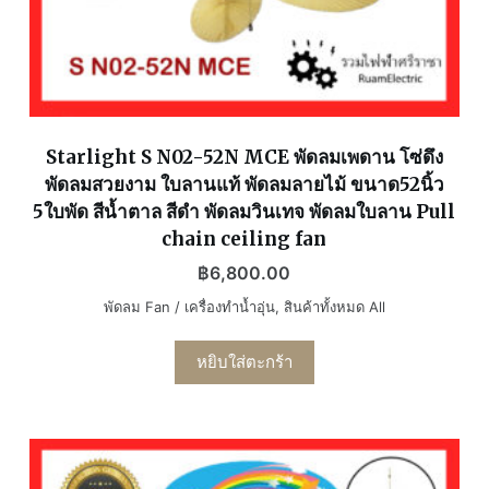
Starlight S N02-52N MCE พัดลมเพดาน โซ่ดึง
พัดลมสวยงาม ใบลานแท้ พัดลมลายไม้ ขนาด52นิ้ว
5ใบพัด สีน้ำตาล สีดำ พัดลมวินเทจ พัดลมใบลาน Pull
chain ceiling fan
฿
6,800.00
พัดลม Fan / เครื่องทำน้ำอุ่น
,
สินค้าทั้งหมด All
หยิบใส่ตะกร้า