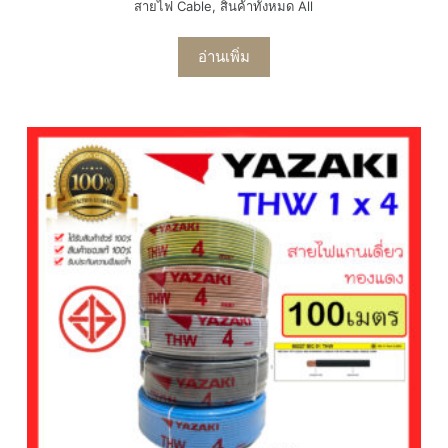
สายไฟ Cable
,
สินค้าทั้งหมด All
อ่านเพิ่ม