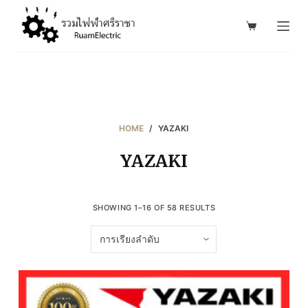
S
k
i
p
t
o
c
HOME
/
YAZAKI
o
YAZAKI
n
t
e
SHOWING 1–16 OF 58 RESULTS
n
t