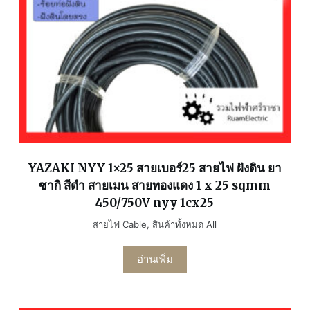
YAZAKI NYY 1×25 สายเบอร์25 สายไฟ ฝังดิน ยา
ซากิ สีดำ สายเมน สายทองแดง 1 x 25 sqmm
450/750V nyy 1cx25
สายไฟ Cable
,
สินค้าทั้งหมด All
อ่านเพิ่ม