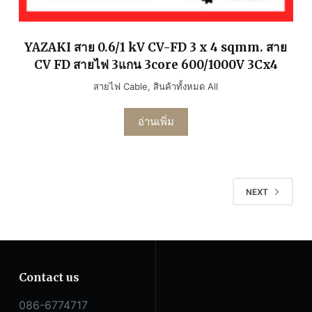
YAZAKI สาย 0.6/1 kV CV-FD 3 x 4 sqmm. สาย
CV FD สายไฟ 3แกน 3core 600/1000V 3Cx4
สายไฟ Cable
,
สินค้าทั้งหมด All
อ่านเพิ่ม
NEXT
Contact us
086-6774717