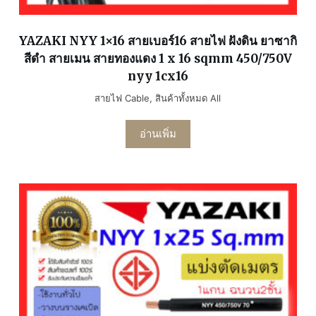
YAZAKI NYY 1×16 สายเบอร์16 สายไฟ ฝังดิน ยาซากิ
สีดำ สายเมน สายทองแดง 1 x 16 sqmm 450/750V
nyy 1cx16
สายไฟ Cable
,
สินค้าทั้งหมด All
อ่านเพิ่ม