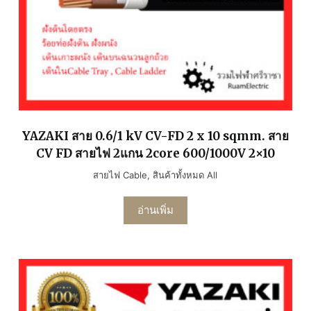
YAZAKI สาย 0.6/1 kV CV-FD 2 x 10 sqmm. สาย
CV FD สายไฟ 2แกน 2core 600/1000V 2×10
สายไฟ Cable
,
สินค้าทั้งหมด All
อ่านเพิ่ม