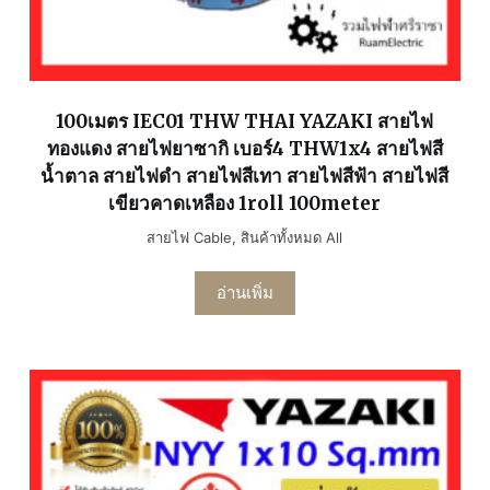
100เมตร IEC01 THW THAI YAZAKI สายไฟ
ทองแดง สายไฟยาซากิ เบอร์4 THW1x4 สายไฟสี
น้ำตาล สายไฟดำ สายไฟสีเทา สายไฟสีฟ้า สายไฟสี
เขียวคาดเหลือง 1roll 100meter
สายไฟ Cable
,
สินค้าทั้งหมด All
อ่านเพิ่ม