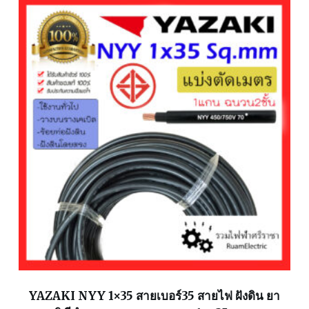
YAZAKI NYY 1×35 สายเบอร์35 สายไฟ ฝังดิน ยา