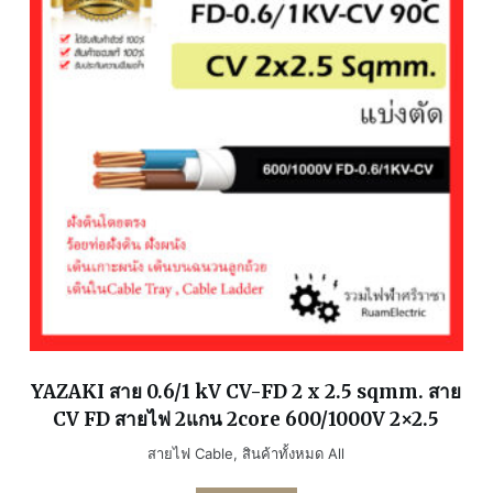
YAZAKI สาย 0.6/1 kV CV-FD 2 x 2.5 sqmm. สาย
CV FD สายไฟ 2แกน 2core 600/1000V 2×2.5
สายไฟ Cable
,
สินค้าทั้งหมด All