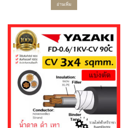
อ่านเพิ่ม