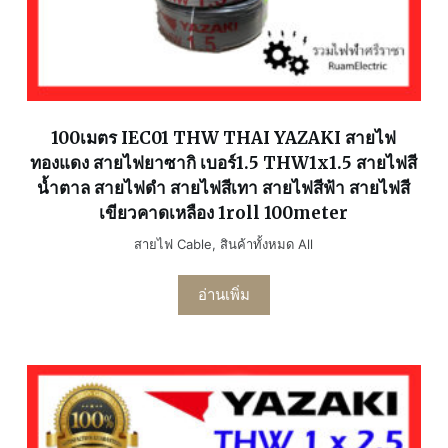
100เมตร IEC01 THW THAI YAZAKI สายไฟ
ทองแดง สายไฟยาซากิ เบอร์1.5 THW1x1.5 สายไฟสี
น้ำตาล สายไฟดำ สายไฟสีเทา สายไฟสีฟ้า สายไฟสี
เขียวคาดเหลือง 1roll 100meter
สายไฟ Cable
,
สินค้าทั้งหมด All
อ่านเพิ่ม