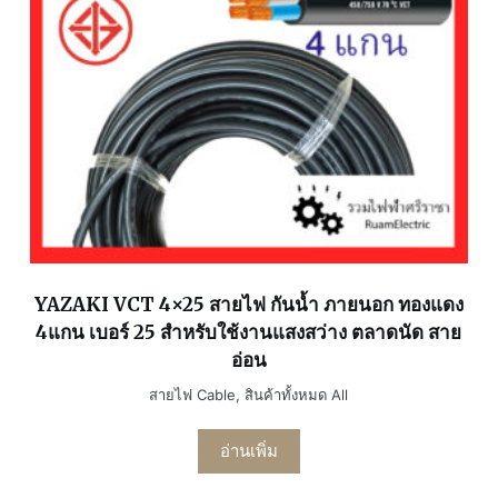
YAZAKI VCT 4×25 สายไฟ กันน้ำ ภายนอก ทองแดง
4แกน เบอร์ 25 สำหรับใช้งานแสงสว่าง ตลาดนัด สาย
อ่อน
สายไฟ Cable
,
สินค้าทั้งหมด All
อ่านเพิ่ม