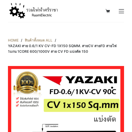
S
k
i
p
t
HOME
/
สินค้าทั้งหมด ALL
/
o
YAZAKI สาย 0.6/1 KV CV-FD 1X150 SQMM. สายCV สายFD สายไฟ
1แกน 1CORE 600/1000V สาย CV FD แบ่งตัด 150
c
o
n
t
e
n
t