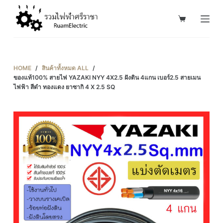
S
k
i
p
t
HOME
/
สินค้าทั้งหมด ALL
/
o
ของแท้100% สายไฟ YAZAKI NYY 4X2.5 ฝังดิน 4แกน เบอร์2.5 สายเมน
ไฟฟ้า สีดำ ทองแดง ยาซากิ 4 X 2.5 SQ
c
o
n
t
e
n
t