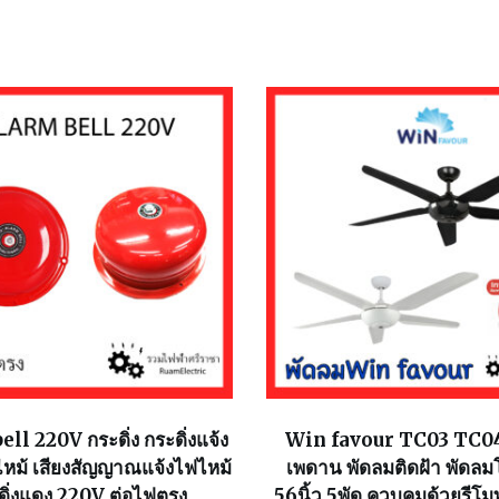
ll 220V กระดิ่ง กระดิ่งแจ้ง
Win favour TC03 TC04
งไหม้ เสียงสัญญาณแจ้งไฟไหม้
เพดาน พัดลมติดฝ้า พัดลมโ
ดิ่งแดง 220V ต่อไฟตรง
56นิ้ว 5พัด ควบคุมด้วยรีโม