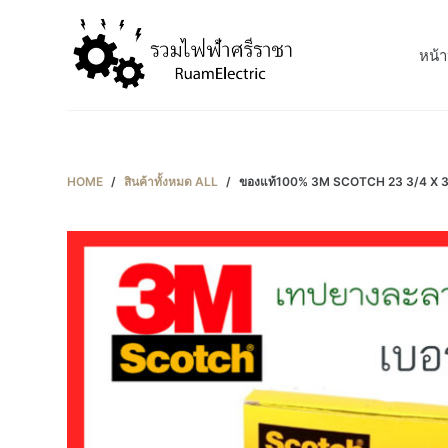
S
k
หน้า
i
p
t
o
c
HOME
/
สินค้าทั้งหมด ALL
/
ของแท้100% 3M SCOTCH 23 3/4 X 3
o
n
t
e
n
t