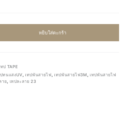
หยิบใส่ตะกร้า
เทป TAPE
ทปทนแสงUV
,
เทปพันสายไฟ
,
เทปพันสายไฟ3M
,
เทปพันสายไฟ
ลาย
,
เทปละลาย 23