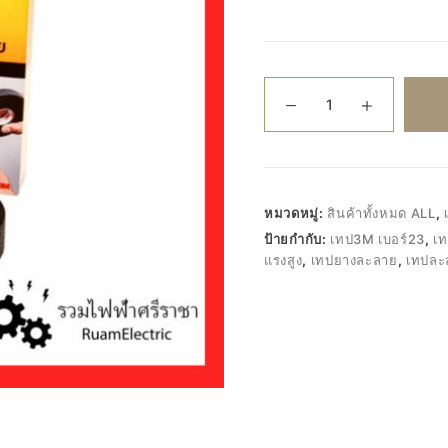
จำนวน
ของ
แท้100%
3M
Scotch
23
หมวดหมู่:
สินค้าทั้งหมด ALL
,
3/4
ป้ายกำกับ:
เทป3M เบอร์23
,
เ
x
แรงสูง
,
เทปยางละลาย
,
เทปละ
30Ft
เทป
ยาง
ละลาย
เทป
ละลาย
เทป
ละลาย3M