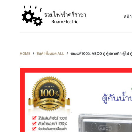
S
k
หน้า
i
p
t
o
c
HOME
/
สินค้าทั้งหมด ALL
/
ของแท้100% ABCO ตู้ ตู้พลาสติก ตู้ไฟ ต
o
n
t
e
n
t