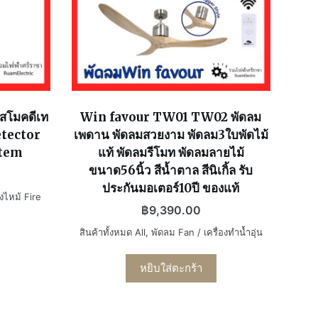
 สโมคดีเท
Win favour TW01 TW02 พัดลม
etector
เพดาน พัดลมสวยงาม พัดลม3ใบพัดไม้
stem
แท้ พัดลมรีโมท พัดลมลายไม้
ขนาด56นิ้ว สีน้ำตาล สีนิเกิ้ล รับ
ประกันมอเตอร์10ปี ของแท้
งไหม้ Fire
฿
9,390.00
สินค้าทั้งหมด All
,
พัดลม Fan / เครื่องทำน้ำอุ่น
หยิบใส่ตะกร้า