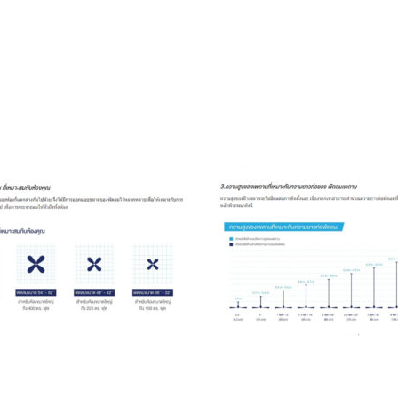
สี
ขาว
น้ำตาล
ดำ
ทนทาน
รับ
ประกัน
มอเตอร์
Modern
Ceiling
fan
ชิ้น