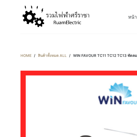
S
k
หน้า
i
p
t
o
c
HOME
/
สินค้าทั้งหมด ALL
/
WIN FAVOUR TC11 TC12 TC13 พัดลมเพด
o
n
t
e
n
t