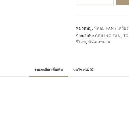
favour
TC11
TC12
TC13
หมวดหมู่:
พัดลม FAN / เครื่อง
พัดลม
ป้ายกำกับ:
CEILING FAN
,
TC
เพดาน
รีโมท
,
พัดลมเพดาน
พัดลม
ติด
ฝ้า
พัด
รายละเอียดเพิ่มเติม
บทวิจารณ์ (0)
ลม
โม
เดิร์น
46นิ้ว
ควบคุม
ด้วย
รีโมท
พัดลม