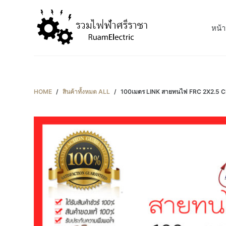
S
k
หน้า
i
p
t
o
c
HOME
/
สินค้าทั้งหมด ALL
/
100เมตร LINK สายทนไฟ FRC 2X2.5 C
o
n
t
e
n
t