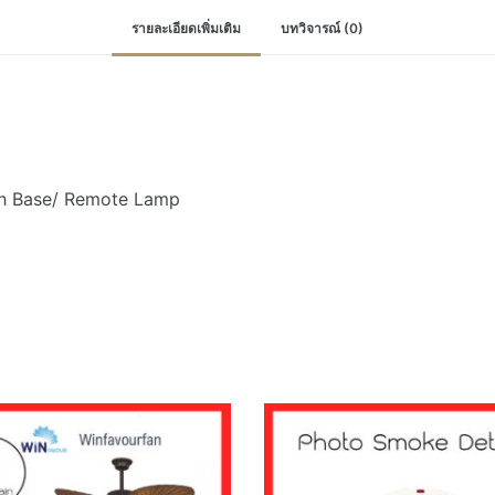
เท
รายละเอียดเพิ่มเติม
บทวิจารณ์ (0)
ค
เตอร์
เครื่อง
ตรวจ
จับ
ควัน
th Base/ Remote Lamp
พร้อม
ฐาน
อุปกรณ์
แจ้ง
เหตุ
เพลิง
ไหม้
สโมค
ชิ้น