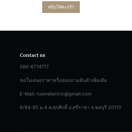
หยิบใส่ตะกร้า
Contact us
086-6774717
ขอใบเสนอราคาหรือสอบถามสินค้าเพิ่มเติม
E-Mail:
ruamelectric@gmail.com
6/94-95 ม.4 ต.สุรศักดิ์ อ.ศรีราชา จ.ชลบุรี 20110