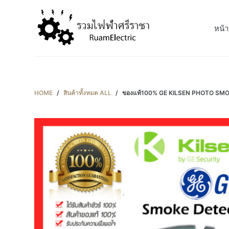
S
k
หน้า
i
p
t
o
c
HOME
/
สินค้าทั้งหมด ALL
/
ของแท้100% GE KILSEN PHOTO SMOKE D
o
n
t
e
n
t