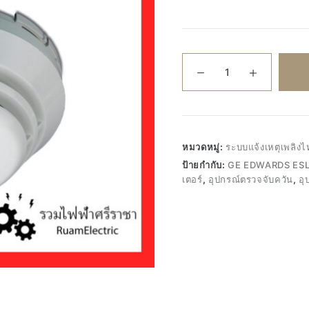
จำนวน
ของ
แท้100%
GE
Kilsen
Photo
หมวดหมู่:
ระบบแจ้งเหตุเพลิ
Smoke
ป้ายกำกับ:
GE EDWARDS ES
Detector
เตอร์
,
อุปกรณ์ตรวจจับควัน
,
อุ
KL731
อุปกรณ์
ตรวจ
จับ
ควัน
ส
โม
คดี