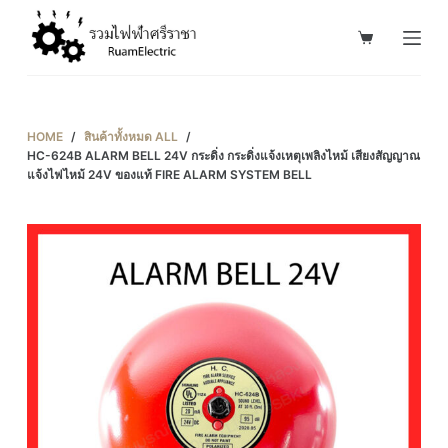
S
k
i
p
t
HOME
/
สินค้าทั้งหมด ALL
/
o
HC-624B ALARM BELL 24V กระดิ่ง กระดิ่งแจ้งเหตุเพลิงไหม้ เสียงสัญญาณ
แจ้งไฟไหม้ 24V ของแท้ FIRE ALARM SYSTEM BELL
c
o
n
t
e
n
t