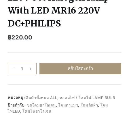
With LED MR16 220V
DC+PHILIPS
฿
220.00
จำนวน
หยิบใส่ตะกร้า
ชุด
โคม
ฮา
โล
หมวดหมู่:
สินค้าทั้งหมด ALL
,
หลอดไฟ / โคมไฟ LAMP BULB
เจน
ป้ายกำกับ:
ชุดโคมฮาโลเจน
,
โคมตาแมว
,
โคมติดฝ้า
,
โคม
โคม
ไฟLED
,
โคมไฟฮาโลเจน
ไฟ
ฮา
โล