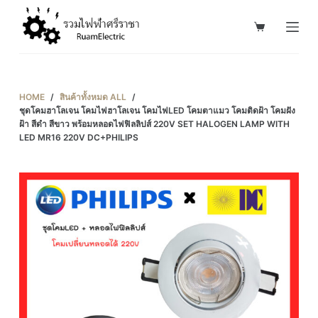
S
k
i
p
t
HOME
/
สินค้าทั้งหมด ALL
/
o
ชุดโคมฮาโลเจน โคมไฟฮาโลเจน โคมไฟLED โคมตาแมว โคมติดฝ้า โคมฝัง
ฝ้า สีดำ สีขาว พร้อมหลอดไฟฟิลลิปส์ 220V SET HALOGEN LAMP WITH
c
LED MR16 220V DC+PHILIPS
o
n
t
e
n
t