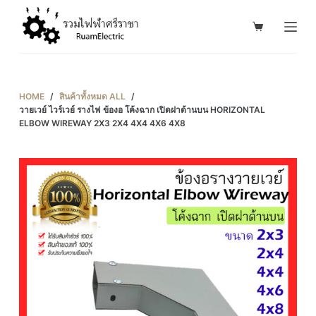
S
k
i
p
t
HOME
/
สินค้าทั้งหมด ALL
/
o
วายเวย์ ไวร์เวย์ รางไฟ ข้องอ โค้งฉาก เปิดฝาด้านบน HORIZONTAL
ELBOW WIREWAY 2X3 2X4 4X4 4X6 4X8
c
o
n
t
e
n
t