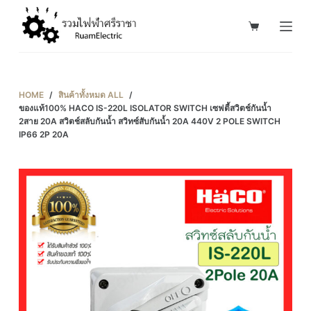
S
k
i
p
t
HOME
/
สินค้าทั้งหมด ALL
/
o
ของแท้100% HACO IS-220L ISOLATOR SWITCH เซฟตี้สวิตช์กันน้ำ
2สาย 20A สวิตช์สลับกันน้ำ สวิทซ์สับกันน้ำ 20A 440V 2 POLE SWITCH
c
IP66 2P 20A
o
n
t
e
n
t