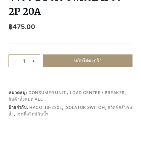
2P 20A
฿
475.00
จำนวน
หยิบใส่ตะกร้า
ของ
แท้100%
HACO
IS-
หมวดหมู่:
CONSUMER UNIT / LOAD CENTER / BREAKER
,
220L
สินค้าทั้งหมด ALL
ISOLATOR
ป้ายกำกับ:
HACO
,
IS-220L
,
ISOLATOR SWITCH
,
สวิตช์สลับกัน
SWITCH
น้ำ
,
เซฟตี้สวิตช์กันน้ำ
เซฟตี้
สวิตช์
กัน
น้ำ