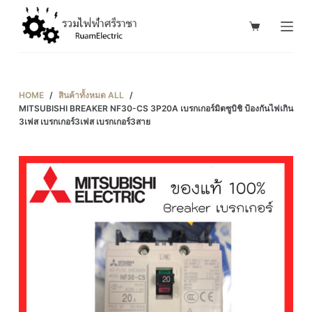
S
k
i
p
t
HOME
/
สินค้าทั้งหมด ALL
/
o
MITSUBISHI BREAKER NF30-CS 3P20A เบรกเกอร์มิตซูบิชิ ป้องกันไฟเกิน
3เฟส เบรกเกอร์3เฟส เบรกเกอร์3สาย
c
o
n
t
e
n
t