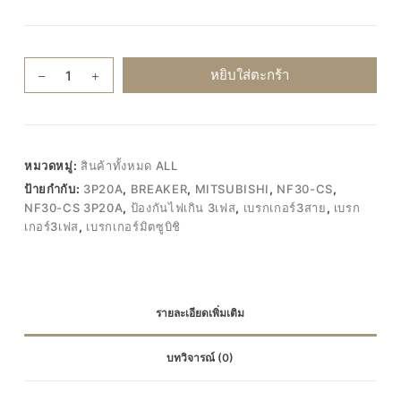
จำนวน
หยิบใส่ตะกร้า
MITSUBISHI
Breaker
NF30-
CS
หมวดหมู่:
สินค้าทั้งหมด ALL
3P20A
ป้ายกำกับ:
3P20A
,
BREAKER
,
MITSUBISHI
,
NF30-CS
,
เบรก
NF30-CS 3P20A
,
ป้องกันไฟเกิน 3เฟส
,
เบรกเกอร์3สาย
,
เบรก
เกอร์
เกอร์3เฟส
,
เบรกเกอร์มิตซูบิชิ
มิต
ซู
บิชิ
ป้องกัน
รายละเอียดเพิ่มเติม
ไฟ
เกิน
บทวิจารณ์ (0)
3เฟส
เบรก