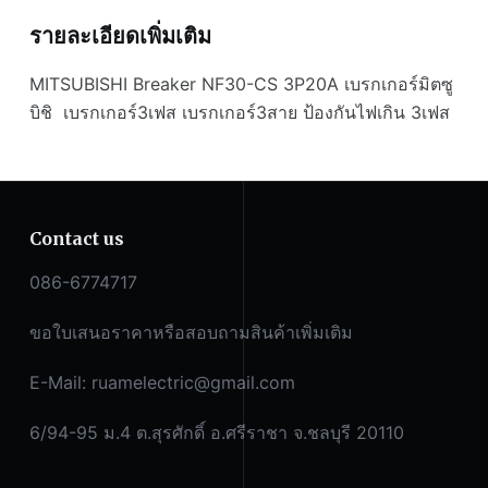
เกอร์3เฟส
รายละเอียดเพิ่มเติม
เบรก
เกอร์3สาย
MITSUBISHI Breaker NF30-CS 3P20A เบรกเกอร์มิตซู
ชิ้น
บิชิ เบรกเกอร์3เฟส เบรกเกอร์3สาย ป้องกันไฟเกิน 3เฟส
Contact us
086-6774717
ขอใบเสนอราคาหรือสอบถามสินค้าเพิ่มเติม
E-Mail:
ruamelectric@gmail.com
6/94-95 ม.4 ต.สุรศักดิ์ อ.ศรีราชา จ.ชลบุรี 20110