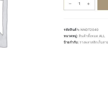
Nano
NNDT2040
(20x40mm)
ราง
พลาสติก
รหัสสินค้า:
NNDT2040
เก็บ
หมวดหมู่:
สินค้าทั้งหมด ALL
สาย
ป้ายกำกับ:
รางพลาสติกเก็บสา
ไฟ
ยาว
2เมตร
ชิ้น