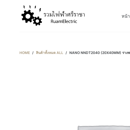
S
k
หน้า
i
p
t
o
c
HOME
/
สินค้าทั้งหมด ALL
/
NANO NNDT2040 (20X40MM) รางพลา
o
n
t
e
n
t