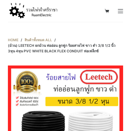
S
k
i
p
t
HOME
/
สินค้าทั้งหมด ALL
/
o
(ม้วน) LEETECH ยกม้วน ท่ออ่อน ลูกฟูก ร้อยสายไฟ ขาว ดำ 3/8 1/2 นิ้ว
3หุน 4หุน PVC WHITE BLACK FLEX CONDUIT ท่อเฟล็กซ์
c
o
n
t
e
n
t