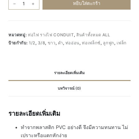
จำนวน
หยิบใส่ตะกร้า
(ม้วน)
Leetech
ยก
ม้วน
หมวดหมู่:
ท่อไฟ รางไฟ CONDUIT
,
สินค้าทั้งหมด ALL
ท่อ
ป้ายกำกับ:
1/2
,
3/8
,
ขาว
,
ดำ
,
ท่ออ่อน
,
ท่อเฟล็กซ์
,
ลูกฟูก
,
เฟล็ก
อ่อน
ลูกฟูก
ร้อย
สาย
รายละเอียดเพิ่มเติม
ไฟ
ขาว
บทวิจารณ์ (0)
ดำ
3/8
1/2
นิ้ว
รายละเอียดเพิ่มเติม
3หุน
ทำจากพลาสติก PVC อย่างดี จึงมีความทนทาน ไม่
4หุน
PVC
เปราะหรือแตกหักง่าย