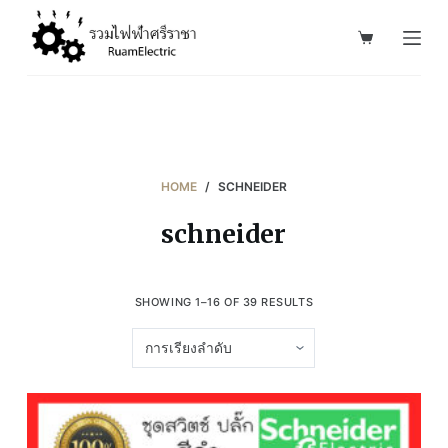
S
k
i
p
t
o
c
HOME
/
SCHNEIDER
o
schneider
n
t
e
SHOWING 1–16 OF 39 RESULTS
n
t