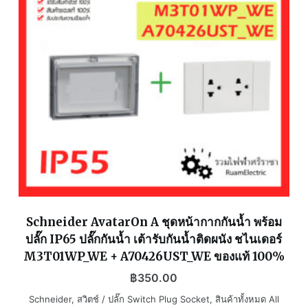
Schneider AvatarOn A ชุดหน้ากากกันน้ำ พร้อม
ปลั๊ก IP65 ปลั๊กกันน้ำ เต้ารับกันน้ำติดผนัง ชไนเดอร์
M3T01WP_WE + A70426UST_WE ของแท้ 100%
฿
350.00
Schneider
,
สวิตช์ / ปลั๊ก Switch Plug Socket
,
สินค้าทั้งหมด All