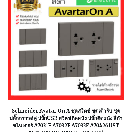
Schneider Avatar On A ชุดสวิตช์ ชุดเต้ารับ ชุด
ปลั๊กกราวด์คู่ ปลั๊กUSB สวิตช์ติดผนัง ปลั๊กติดผนัง สีดำ
ชไนเดอร์ A7031F A7032F A7033F A70426UST