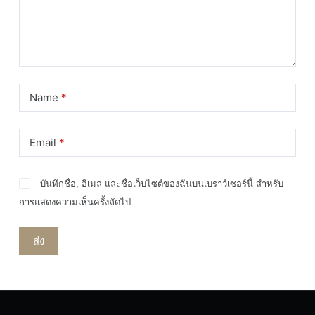
ชิ้น
Name
*
Email
*
บันทึกชื่อ, อีเมล และชื่อเว็บไซต์ของฉันบนเบราว์เซอร์นี้ สำหรับ
การแสดงความเห็นครั้งถัดไป
ส่ง