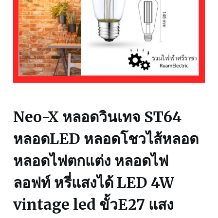
Neo-X หลอดวินเทจ ST64
หลอดLED หลอดโชวไส้หลอด
หลอดไฟตกแต่ง หลอดไฟ
ลอฟท์ หรี่แสงได้ LED 4W
vintage led ขั้วE27 แสง