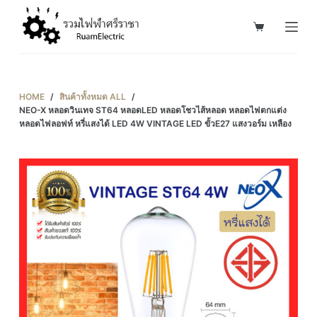
S
k
i
p
t
HOME
/
สินค้าทั้งหมด ALL
/
o
NEO-X หลอดวินเทจ ST64 หลอดLED หลอดโชวไส้หลอด หลอดไฟตกแต่ง
หลอดไฟลอฟท์ หรี่แสงได้ LED 4W VINTAGE LED ขั้วE27 แสงวอร์ม เหลือง
c
o
n
t
e
n
t