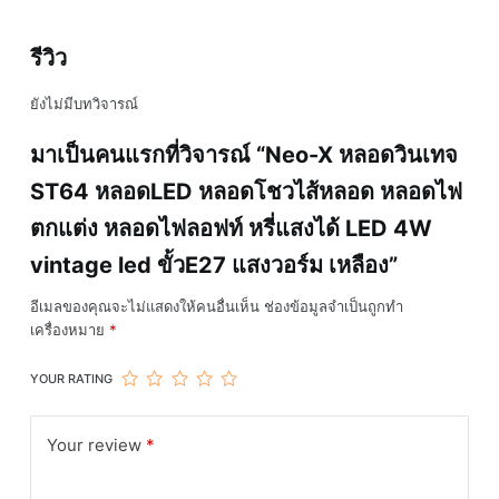
หลอด
หลอด
รีวิว
ไฟ
ตกแต่ง
ยังไม่มีบทวิจารณ์
หล
อด
มาเป็นคนแรกที่วิจารณ์ “Neo-X หลอดวินเทจ
ไฟ
ST64 หลอดLED หลอดโชวไส้หลอด หลอดไฟ
ลอฟท์
หรี่
ตกแต่ง หลอดไฟลอฟท์ หรี่แสงได้ LED 4W
แสง
vintage led ขั้วE27 แสงวอร์ม เหลือง”
ได้
LED
อีเมลของคุณจะไม่แสดงให้คนอื่นเห็น
ช่องข้อมูลจำเป็นถูกทำ
4W
เครื่องหมาย
*
vintage
led
YOUR RATING
ขั้วE27
แสง
Your review
*
วอร์ม
เหลือง