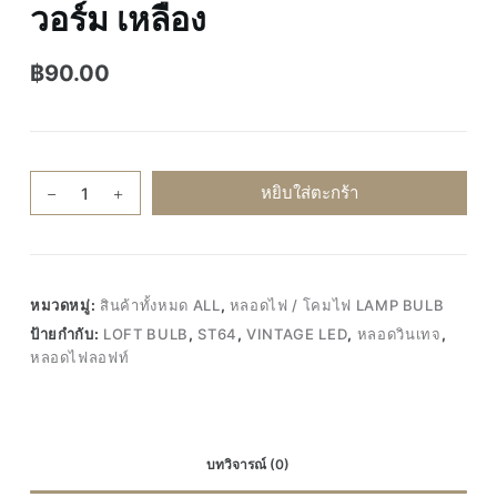
วอร์ม เหลือง
฿
90.00
จำนวน
หยิบใส่ตะกร้า
Neo-
X
หลอด
วิน
หมวดหมู่:
สินค้าทั้งหมด ALL
,
หลอดไฟ / โคมไฟ LAMP BULB
เทจ
ป้ายกำกับ:
LOFT BULB
,
ST64
,
VINTAGE LED
,
หลอดวินเทจ
,
ST64
หลอดไฟลอฟท์
หลอดLED
หล
อด
โชว
บทวิจารณ์ (0)
ไส้