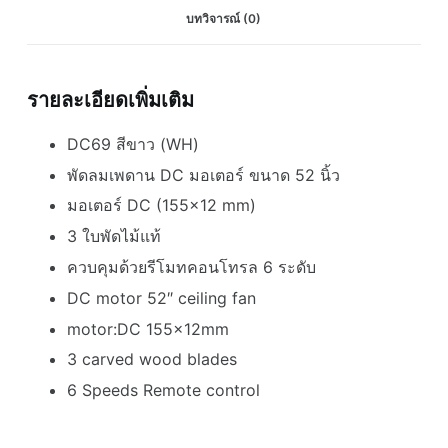
บทวิจารณ์ (0)
โม
เดิร์น
52นิ้ว
ใบพัด
รายละเอียดเพิ่มเติม
ไม้
DC69 สีขาว (WH)
รีโมท
พัดลม
พัดลมเพดาน DC มอเตอร์ ขนาด 52 นิ้ว
สี
มอเตอร์ DC (155×12 mm)
ขาว
3 ใบพัดไม้แท้
Winfavour
Modern
ควบคุมด้วยรีโมทคอนโทรล 6 ระดับ
remote
DC motor 52″ ceiling fan
Ceiling
motor:DC 155x12mm
fan
3 carved wood blades
ชิ้น
6 Speeds Remote control