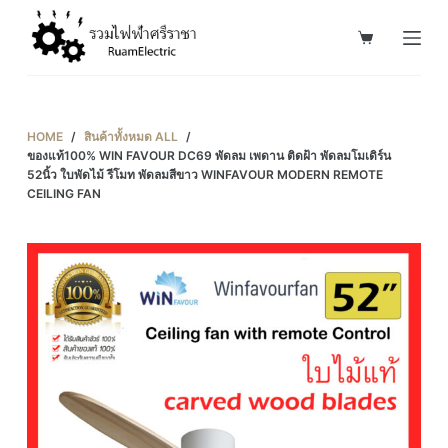
S
k
i
p
t
HOME
/
สินค้าทั้งหมด ALL
/
o
ของแท้100% WIN FAVOUR DC69 พัดลม เพดาน ติดฝ้า พัดลมโมเดิร์น
52นิ้ว ใบพัดไม้ รีโมท พัดลมสีขาว WINFAVOUR MODERN REMOTE
c
CEILING FAN
o
n
t
e
n
t