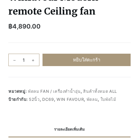
remote Ceiling fan
฿
4,890.00
จำนวน
หยิบใส่ตะกร้า
ของ
แท้100%
Win
favour
หมวดหมู่:
พัดลม FAN / เครื่องทำน้ำอุ่น
,
สินค้าทั้งหมด ALL
DC69
ป้ายกำกับ:
52นิ้ว
,
DC69
,
WIN FAVOUR
,
พัดลม
,
ใบพัดไม้
พัดลม
เพดาน
ติด
ฝ้า
รายละเอียดเพิ่มเติม
พัด
ลม