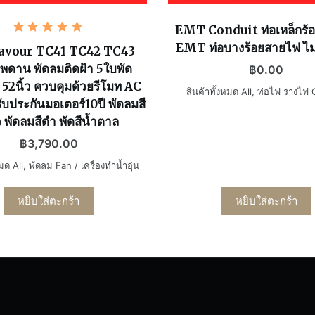
EMT Conduit ท่อเหล็กร้
ให้
EMT ท่อบางร้อยสายไฟ ไม่
คะแนน
avour TC41 TC42 TC43
5.00
พดาน พัดลมติดฝ้า 5ใบพัด
ตั้งแต่ 1-
฿
0.00
5 คะแนน
 52นิ้ว ควบคุมด้วยรีโมท AC
สินค้าทั้งหมด All
,
ท่อไฟ รางไฟ 
บประกันมอเตอร์10ปี พัดลมสี
 พัดลมสีดำ พัดสีน้ำตาล
฿
3,790.00
หมด All
,
พัดลม Fan / เครื่องทำน้ำอุ่น
หยิบใส่ตะกร้า
หยิบใส่ตะกร้า