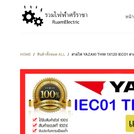
S
k
หน้า
i
p
t
o
c
HOME
/
สินค้าทั้งหมด ALL
/
สายไฟ YAZAKI THW 1X120 IEC01 สายเ
o
n
t
e
n
t