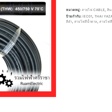
หมวดหมู่:
สายไฟ CABLE
,
สิน
ป้ายกำกับ:
IEC01
,
THAI YAZ
สีดำ
,
สายไฟสีน้ำตาล
,
สายไฟสี