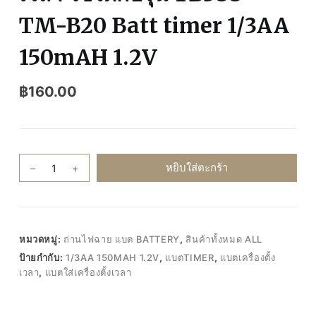
TM-B20 Batt timer 1/3AA
150mAH 1.2V
฿
160.00
จำนวน
หยิบใส่ตะกร้า
แบตเตอรี่
ถ่าน
ไฟฉาย
แบต
หมวดหมู่:
ถ่านไฟฉาย แบต BATTERY
,
สินค้าทั้งหมด ALL
เครื่องตั้ง
ป้ายกำกับ:
1/3AA 150MAH 1.2V
,
แบตTIMER
,
แบตเครื่องตั้ง
เวลา
เวลา
,
แบตใส่เครื่องตั้งเวลา
แบ
ตนาฬิ
กา