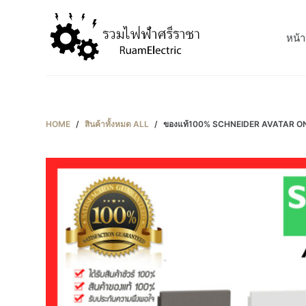
S
k
หน้า
i
p
t
o
c
HOME
/
สินค้าทั้งหมด ALL
/
ของแท้100% SCHNEIDER AVATAR ON A
o
n
t
e
n
t