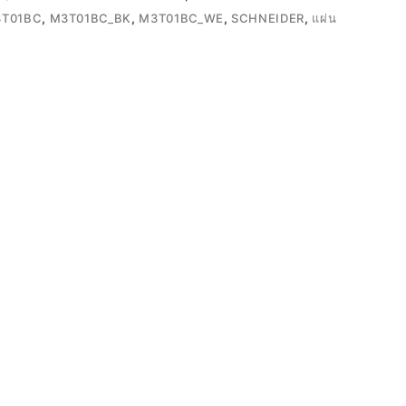
T01BC
,
M3T01BC_BK
,
M3T01BC_WE
,
SCHNEIDER
,
แผ่น