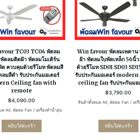
avour TC03 TC04 พัดลม
Win favour พัดลมเพดาน 
พัดลมติดฝ้า พัดลมโมเดิร์น
ฝ้า พัดลมใบพัดเหล็ก 56นิ้
พัด ควบคุมด้วยรีโมท พัดลมสี
ด้วยรีโมท SD01 SD03 SD
ดลมสีดำ รับประกันมอเตอร์
รับประกันมอเตอร์ moder
rn Ceiling fan with
ceiling fan รับประกันมอเ
remote
฿
3,790.00
฿
4,090.00
สินค้าทั้งหมด All
,
พัดลม Fan / เครื่
หมด All
,
พัดลม Fan / เครื่องทำน้ำอุ่น
หยิบใส่ตะกร้า
หยิบใส่ตะกร้า