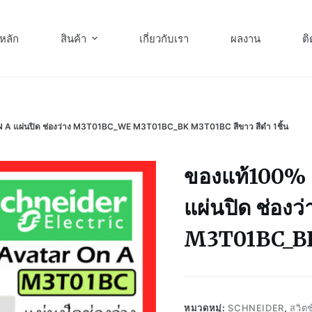
หลัก
สินค้า
เกี่ยวกับเรา
ผลงาน
ติ
 แผ่นปิด ช่องว่าง M3T01BC_WE M3T01BC_BK M3T01BC สีขาว สีดำ 1ชิ้น
ของแท้100% 
แผ่นปิด ช่อ
M3T01BC_BK 
หมวดหมู่:
SCHNEIDER
,
สวิต