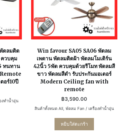
พัดลมติด
Win favour SA05 SA06 พัดลม
ว ควบคุม
เพดาน พัดลมติดฝ้า พัดลมโมเดิร์น
15 ทนทาน
42นิ้ว 5พัด ควบคุมด้วยรีโมท พัดลมสี
n Remote
ขาว พัดลมสีดำ รับประกันมอเตอร์
ตอร์10ปี
Modern Ceiling fan with
remote
฿
3,590.00
องทำน้ำอุ่น
สินค้าทั้งหมด All
,
พัดลม Fan / เครื่องทำน้ำอุ่น
หยิบใส่ตะกร้า