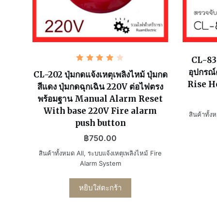
CL-830
ให้
อุปกรณ
คะแนน
CL-202 ปุ่มกดแจ้งเหตุเพลิงไหม้ ปุ่มกด
4.00
Rise H
สีแดง ปุ่มกดฉุกเฉิน 220V ต่อไฟตรง
ตั้งแต่
1-5
พร้อมฐาน Manual Alarm Reset
คะแนน
With base 220V Fire alarm
สินค้าทั้ง
push button
฿
750.00
สินค้าทั้งหมด All
,
ระบบแจ้งเหตุเพลิงไหม้ Fire
Alarm System
หยิบใส่ตะกร้า