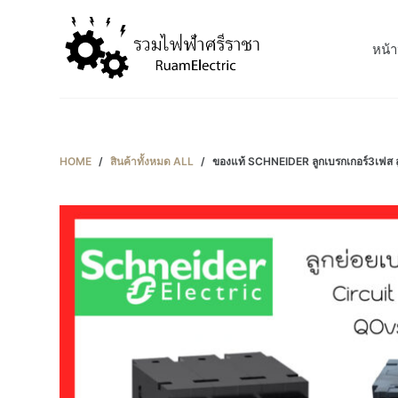
S
k
หน้า
i
p
t
o
c
HOME
/
สินค้าทั้งหมด ALL
/
ของแท้ SCHNEIDER ลูกเบรกเกอร์3เฟส 
o
n
t
e
n
t