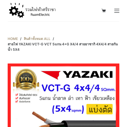
S
k
i
p
t
HOME
/
สินค้าทั้งหมด ALL
/
o
สายไฟ YAZAKI VCT-G VCT 5แกน 4+G X4/4 สายยาซากิ 4X4/4 สายกัน
น้ำ 5X4
c
o
n
t
e
n
t