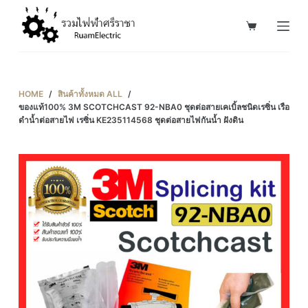
S
k
i
p
t
HOME
/
สินค้าทั้งหมด ALL
/
o
ของแท้100% 3M SCOTCHCAST 92-NBA0 ชุดต่อสายเคเบิ้ลชนิดเรซิ่น เรือ
ดำน้ำต่อสายไฟ เรซิ่น KE235114568 ชุดต่อสายไฟกันน้ำ ฝังดิน
c
o
n
t
e
n
t