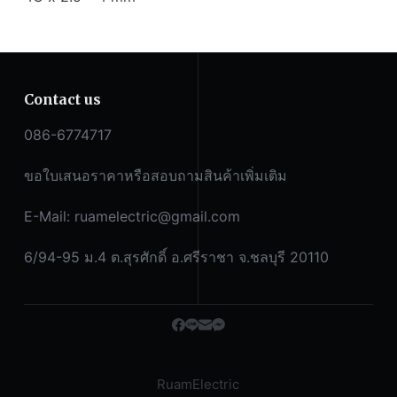
Contact us
086-6774717
ขอใบเสนอราคาหรือสอบถามสินค้าเพิ่มเติม
E-Mail:
ruamelectric@gmail.com
6/94-95 ม.4 ต.สุรศักดิ์ อ.ศรีราชา จ.ชลบุรี 20110
RuamElectric